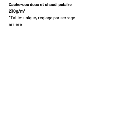
Cache-cou doux et chaud, polaire
230g/m²
*Taille: unique, reglage par serrage
arrière
*Coupe: tubulaire
*Marquage: broderie
ATTENTION:
- Lavage à 30°C, textile retourné, pas
de sèche-linge.
- Les stocks sont réaprovisionnés
toutes les semaines, il se peut donc qu'il
y ai un délai suppléméntaire de
quelques jours si le produit choisi est
épuisé. N'hésitez pas à nous contacter.