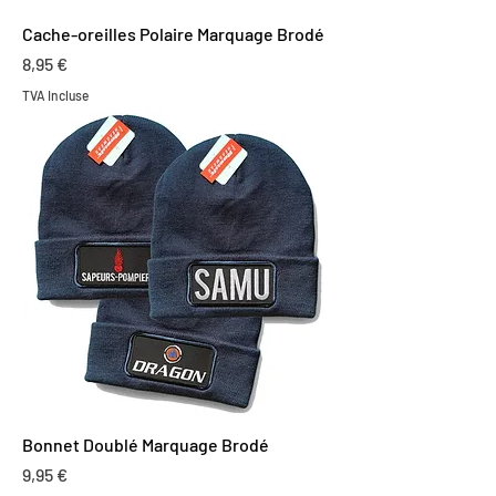
Cache-oreilles Polaire Marquage Brodé
Prix
8,95 €
TVA Incluse
Bonnet Doublé Marquage Brodé
Prix
9,95 €